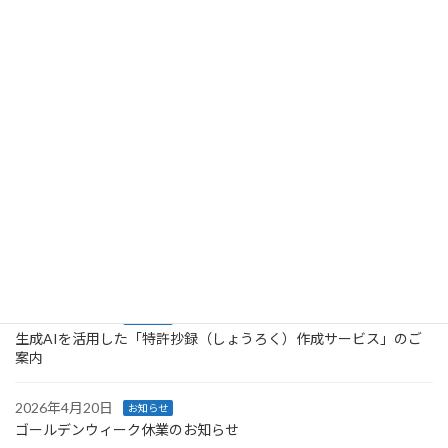
(火) 休業期間中にいただいたお問合 […]
続きを読む
最近の投稿
2026年7月2日
お知らせ
7/24(金)ウェビナー『調査会社が実践する生成AIを活用した特許調
査・分析手法』を開催します！
2026年6月24日
お知らせ
★夏季休業のお知らせ
2026年5月19日
お知らせ
生成AIを活用した「特許抄録（しょうろく）作成サービス」のご
案内
2026年4月20日
お知らせ
ゴールデンウィーク休業のお知らせ