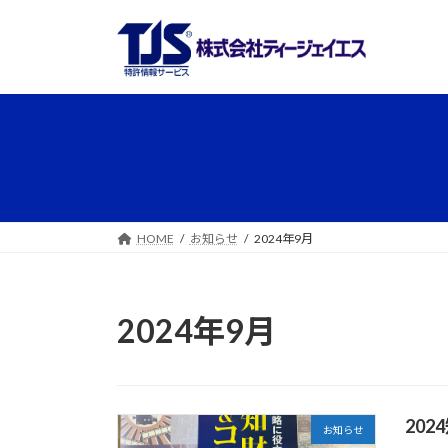
コ
ナ
ン
ビ
テ
ゲ
ン
ー
ツ
シ
へ
ョ
ス
ン
キ
に
ッ
移
プ
動
HOME
お知らせ
2024年9月
2024年9月
20
お知らせ