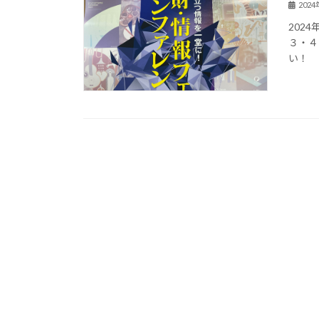
202
2024
３・４
い！