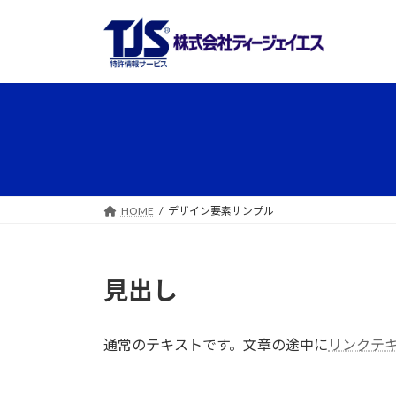
コ
ナ
ン
ビ
テ
ゲ
ン
ー
ツ
シ
へ
ョ
ス
ン
キ
に
ッ
移
プ
動
HOME
デザイン要素サンプル
見出し
通常のテキストです。文章の途中に
リンクテ